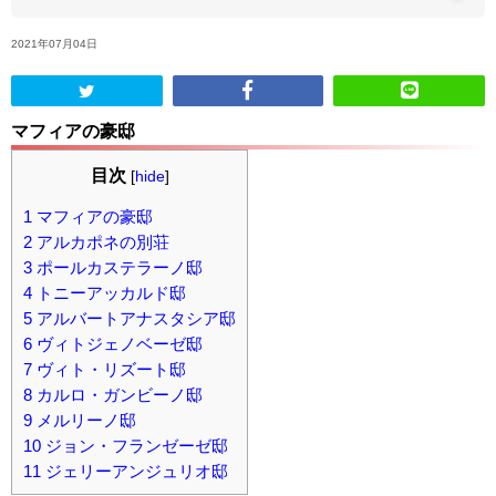
2021年07月04日
ABOUT US
当店の紹介
マフィアの豪邸
オンラインストア
目次
[
hide
]
1
マフィアの豪邸
お問い合わせ
2
アルカポネの別荘
3
ポールカステラーノ邸
4
トニーアッカルド邸
5
アルバートアナスタシア邸
6
ヴィトジェノベーゼ邸
7
ヴィト・リズート邸
8
カルロ・ガンビーノ邸
9
メルリーノ邸
10
ジョン・フランゼーゼ邸
11
ジェリーアンジュリオ邸