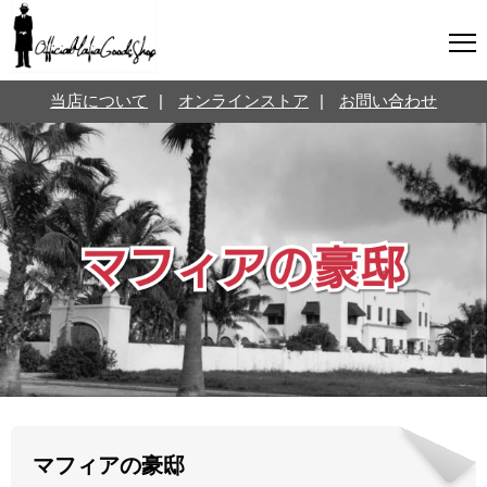
マフィアグッズ専門店について
当店について
|
オンラインストア
|
お問い合わせ
SNS
オンラインストア
お問い合わせ
Twitterはこちら @jpmeyerlanskytm
言葉のお医者さん
カテゴリ
お知らせ
マフィアの小話
三分で学ぶマフィア暗黒史
名言・悩み相談
映画・ドラマ紹介
映画雑学
マフィアの豪邸
時事ニュース
書籍紹介