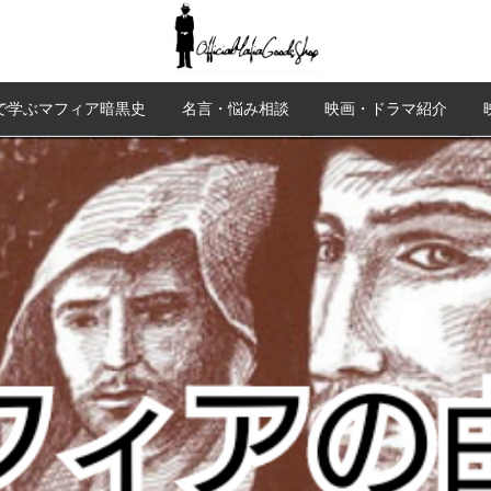
で学ぶマフィア暗黒史
名言・悩み相談
映画・ドラマ紹介