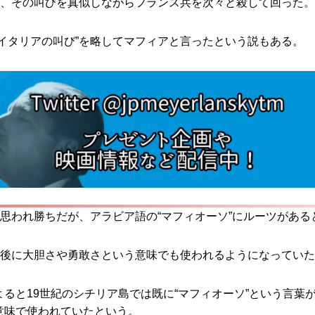
は、その叫びを真似しながらフランス兵を次々と殺して回った。
イタリアの叫び”を略してマフィアと言ったという説もある。
と思われ勝ちだが、アラビア語の“マフィオーソ”にルーツがある
が後に大胆さや勇敢さという意味でも使われるようになってい
ると19世紀のシチリア島では既に“マフィオーソ”という言葉
意味で使われていたという。