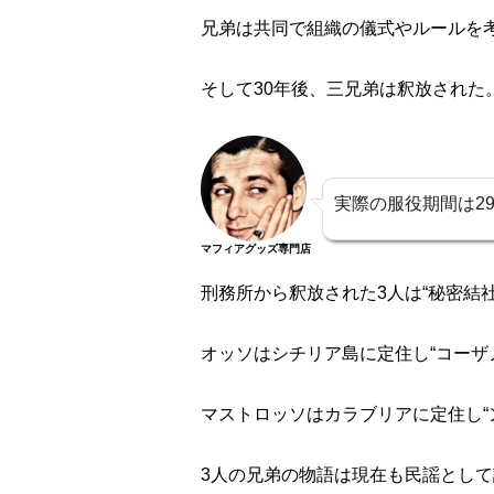
兄弟は共同で組織の儀式やルールを
そして30年後、三兄弟は釈放された
実際の服役期間は2
マフィアグッズ専門店
刑務所から釈放された3人は“秘密結
オッソはシチリア島に定住し“コーザ
マストロッソはカラブリアに定住し“
3人の兄弟の物語は現在も民謡とし