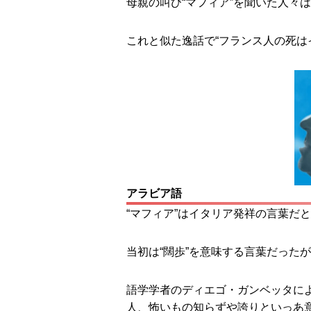
母親の叫び“マフィア”を聞いた人々
これと似た逸話で“フランス人の死は
アラビア語
“マフィア”はイタリア発祥の言葉だ
当初は“闊歩”を意味する言葉だった
語学学者のディエゴ・ガンベッタによ
人、怖いもの知らずや誇りといっあ