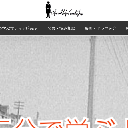
で学ぶマフィア暗黒史
名言・悩み相談
映画・ドラマ紹介