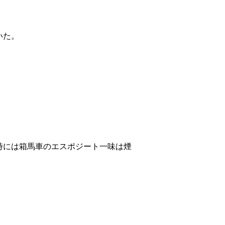
いた。
時には箱馬車のエスポジート一味は煙
。