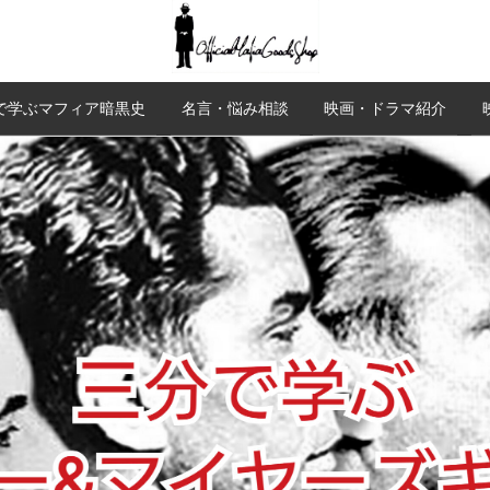
で学ぶマフィア暗黒史
名言・悩み相談
映画・ドラマ紹介