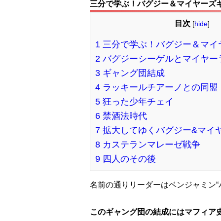
三分で学ぶ！バグジー＆マイヤーズ
目次
[
hide
]
1
三分で学ぶ！バグジー＆マイ
2
バグジーシーゲルとマイヤー
3
ギャング団結成
4
ラッキールチアーノとの同盟
5
狂った少年チェイ
6
禁酒法時代
7
拡大してゆくバグジー&マイ
8
カステランマレーゼ戦争
9
四人のその後
名前の通りリーダーはベンジャミン“
このギャング団の結成にはマフィア