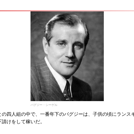
バグジー・シーゲル
との四人組の中で、一番年下のバグジーは、子供の頃にランスキ
下請けをして稼いだ。