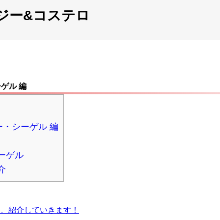
ジー&コステロ
ゲル 編
・シーゲル 編
ーゲル
介
き、紹介していきます！