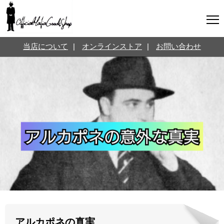
マフィアグッズ専門店について
当店について
|
オンラインストア
|
お問い合わせ
SNS
オンラインストア
お問い合わせ
Twitterはこちら @jpmeyerlanskytm
言葉のお医者さん
カテゴリ
お知らせ
マフィアの小話
三分で学ぶマフィア暗黒史
名言・悩み相談
映画・ドラマ紹介
映画雑学
時事ニュース
書籍紹介
アルカポネの真実