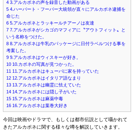
4
3.アルカポネの声を録音した動画がある
5
4.ハーバート・フーバー大統領が直々にアルカポネ逮捕を
命じた
6
5.アルカポネとラッキールチアーノは友達
7
7.アルカポネがシカゴのマフィアに〝アウトフィット〟と
いう名称をつけた。
8
8.アルカポネは牛乳のパッケージに日付ラベルつける事を
考案した。
9
9.アルカポネはウィスキーが好き。
10
10.カポネの写真が見つかった。
11
11.アルカポネはキューバに家を持っていた
12
12.アルカポネはイタリア語なまり
13
13.アルカポネは幽霊に怯えていた
14
14.アルカポネには隠し子がいた
15
15.アルカポネは麻薬中毒
16
16.アルカポネは葉巻大好き
今回は映画やドラマで、もしくは都市伝説として囁かれて
きたアルカポネに関する様々な噂を解説していきます。