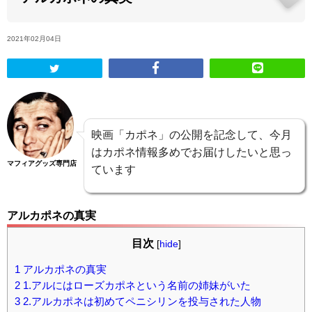
ABOUT US
2021年02月04日
当店の紹介
オンラインストア
映画「カポネ」の公開を記念して、今月
お問い合わせ
はカポネ情報多めでお届けしたいと思っ
マフィアグッズ専門店
ています
アルカポネの真実
目次
[
hide
]
1
アルカポネの真実
2
1.アルにはローズカポネという名前の姉妹がいた
3
2.アルカポネは初めてペニシリンを投与された人物