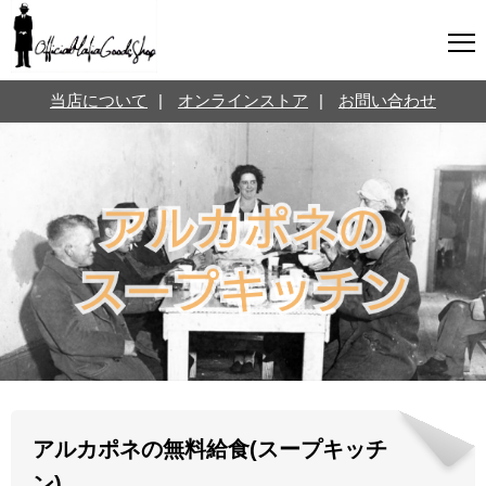
マフィアグッズ専門店について
当店について
|
オンラインストア
|
お問い合わせ
SNS
オンラインストア
お問い合わせ
Twitterはこちら @jpmeyerlanskytm
言葉のお医者さん
カテゴリ
お知らせ
マフィアの小話
三分で学ぶマフィア暗黒史
名言・悩み相談
映画・ドラマ紹介
映画雑学
アルカポネの無料給食(スープキッチ
時事ニュース
書籍紹介
ン)