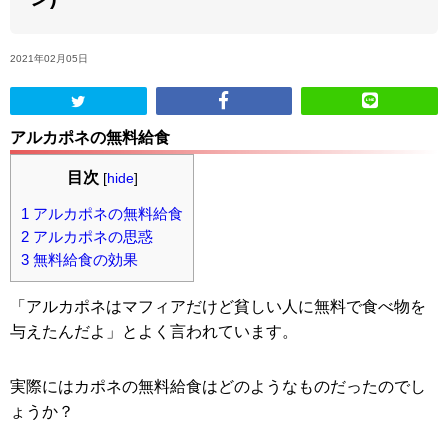
ABOUT US
2021年02月05日
当店の紹介
アルカポネの無料給食
オンラインストア
目次
[
hide
]
お問い合わせ
1
アルカポネの無料給食
2
アルカポネの思惑
3
無料給食の効果
「アルカポネはマフィアだけど貧しい人に無料で食べ物を
与えたんだよ」とよく言われています。
実際にはカポネの無料給食はどのようなものだったのでし
ょうか？