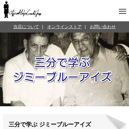
マフィアグッズ専門店について
当店について
|
オンラインストア
|
お問い合わせ
SNS
オンラインストア
お問い合わせ
Twitterはこちら @jpmeyerlanskytm
言葉のお医者さん
カテゴリ
お知らせ
マフィアの小話
三分で学ぶマフィア暗黒史
名言・悩み相談
映画・ドラマ紹介
映画雑学
時事ニュース
書籍紹介
三分で学ぶ ジミーブルーアイズ