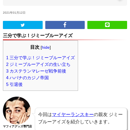
2021年01月12日
ABOUT US
当店の紹介
三分で学ぶ！ジミーブルーアイズ
オンラインストア
目次
[
hide
]
1
三分で学ぶ！ジミーブルーアイズ
お問い合わせ
2
ジミーブルーアイズの生い立ち
3
カステランマレーゼ戦争前後
4
ハバナのカジノ帝国
5
引退後
今回は
マイヤーランスキー
の親友 ジミー
ブルーアイズを紹介していきます。
マフィアグッズ専門店