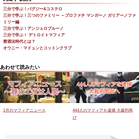
三分で学ぶ！バグジー&コステロ
三分で学ぶ！三つのファミリー ～プロファチ マンガーノ ガリアーノファ
ミリー編
三分で学ぶ！アンジェロブルーノ
三分で学ぶ！ デトロイトマフィア
禁酒法時代とは？
オウニー・マドュンとコットンクラブ
あわせて読みたい
1月のマフィアニュース
444人のマフィアを逮捕 大裁判再
び