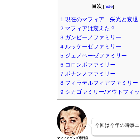
目次
[
hide
]
1
現在のマフィア 栄光と衰退
2
マフィアは衰えた？
3
ガンビーノファミリー
4
ルッケーゼファミリー
5
ジェノベーゼファミリー
6
コロンボファミリー
7
ボナンノファミリー
8
フィラデルフィアファミリー
9
シカゴァミリー/アウトフィッ
今回は今年の時事ニ
マフィアグッズ専門店