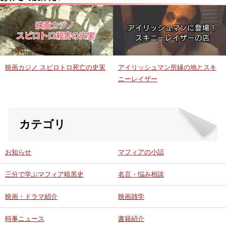
映画カジノ スピロトロ死亡の史実
アイリッシュマン所縁の地とスキ
ニーレイザー
カテゴリ
お知らせ
マフィアの小話
三分で学ぶマフィア暗黒史
名言・悩み相談
映画・ドラマ紹介
映画雑学
時事ニュース
書籍紹介