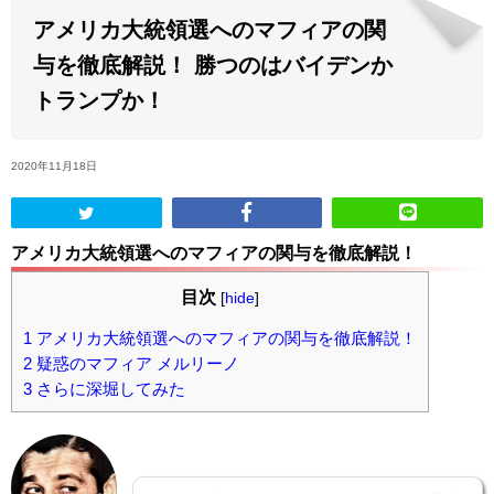
アメリカ大統領選へのマフィアの関
ABOUT US
与を徹底解説！ 勝つのはバイデンか
トランプか！
当店の紹介
2020年11月18日
オンラインストア
お問い合わせ
アメリカ大統領選へのマフィアの関与を徹底解説！
目次
[
hide
]
1
アメリカ大統領選へのマフィアの関与を徹底解説！
2
疑惑のマフィア メルリーノ
3
さらに深堀してみた