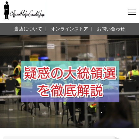
マフィアグッズ専門店について
当店について
|
オンラインストア
|
お問い合わせ
SNS
オンラインストア
お問い合わせ
Twitterはこちら @jpmeyerlanskytm
言葉のお医者さん
カテゴリ
お知らせ
マフィアの小話
三分で学ぶマフィア暗黒史
名言・悩み相談
映画・ドラマ紹介
映画雑学
時事ニュース
書籍紹介