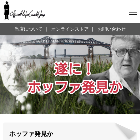
マフィアグッズ専門店について
当店について
|
オンラインストア
|
お問い合わせ
SNS
オンラインストア
お問い合わせ
Twitterはこちら @jpmeyerlanskytm
言葉のお医者さん
カテゴリ
お知らせ
マフィアの小話
三分で学ぶマフィア暗黒史
名言・悩み相談
映画・ドラマ紹介
映画雑学
ホッファ発見か
時事ニュース
書籍紹介