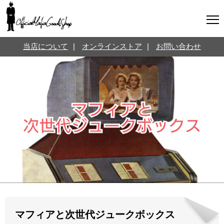
マフィアグッズ専門店について
当店について
|
オンラインストア
|
お問い合わせ
SNS
オンラインストア
お問い合わせ
Twitterはこちら @jpmeyerlanskytm
言葉のお医者さん
カテゴリ
お知らせ
マフィアの小話
三分で学ぶマフィア暗黒史
名言・悩み相談
映画・ドラマ紹介
映画雑学
マフィアと次世代ジュークボックス
時事ニュース
書籍紹介