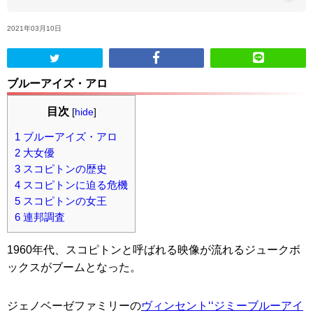
2021年03月10日
ABOUT US
当店の紹介
ブルーアイズ・アロ
オンラインストア
目次
[
hide
]
1
ブルーアイズ・アロ
お問い合わせ
2
大女優
3
スコピトンの歴史
4
スコピトンに迫る危機
5
スコピトンの女王
6
連邦調査
1960年代、スコピトンと呼ばれる映像が流れるジュークボ
ックスがブームとなった。
ジェノベーゼファミリーの
ヴィンセント‘‘ジミーブルーアイ