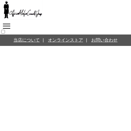
マフィアグッズ専門店につ
いて
SNS
オンラインストア
当店について
|
オンラインストア
|
お問い合わせ
お問い合わせ
Twitterはこちら @jpmeyerlanskytm
言葉のお医者さん
カテゴリ
お知らせ
マフィアの小話
三分で学ぶマフィア暗黒史
名言・悩み相談
映画・ドラマ紹介
映画雑学
時事ニュース
書籍紹介