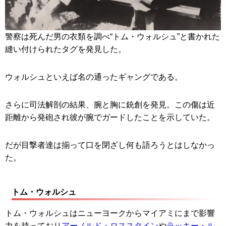
警察は死んだ男の衣類を調べ“トム・ウォルシュ”と書かれた
縫い付けられたタグを発見した。
ウォルシュといえば名の通ったギャングである。
さらに司法解剖の結果、腕と胸に銃創を発見。この傷は近
距離から発砲され彼が腕でガードしたことを示していた。
だが目撃者達は揃って口を閉ざし何も語ろうとはしなかっ
た。
トム・ウォルシュ
トム・ウォルシュはニューヨークからマイアミにまで影響
力を持っており
アーノルド・ロススタイン
や
ラッキー・ル