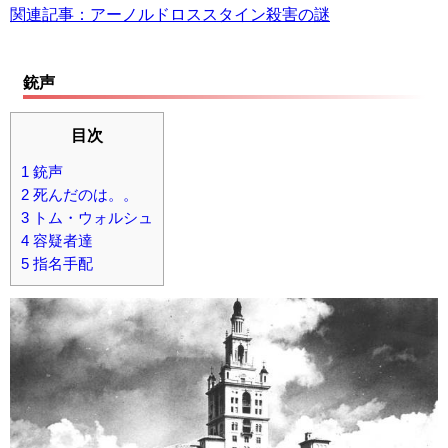
関連記事：アーノルドロススタイン殺害の謎
銃声
目次
1
銃声
2
死んだのは。。
3
トム・ウォルシュ
4
容疑者達
5
指名手配