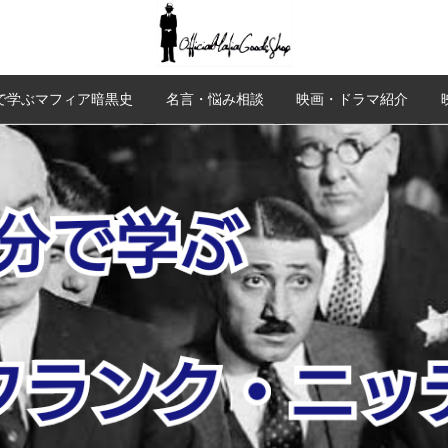
で学ぶマフィア暗黒史
名言・悩み相談
映画・ドラマ紹介