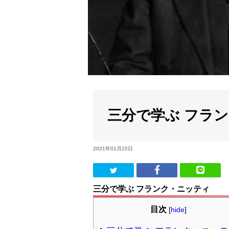
三分で学ぶ フラ
2021年01月22日
三分で学ぶ フランク・ニッティ
目次
[
hide
]