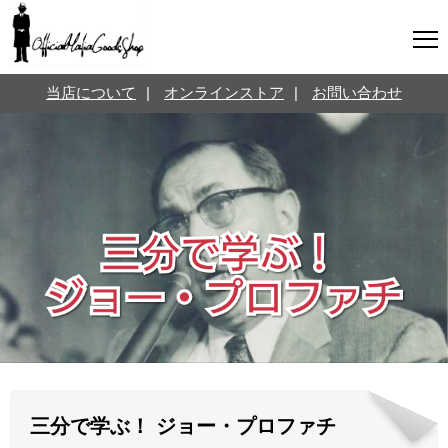
マフィアグッズ専門店について
当店について
|
オンラインストア
|
お問い合わせ
SNS
オンラインストア
お問い合わせ
Twitterはこちら @jpmeyerlanskytm
言葉のお医者さん
カテゴリ
お知らせ
マフィアの小話
三分で学ぶマフィア暗黒史
名言・悩み相談
映画・ドラマ紹介
映画雑学
三分で学ぶ！ ジョー・プロファチ
時事ニュース
書籍紹介