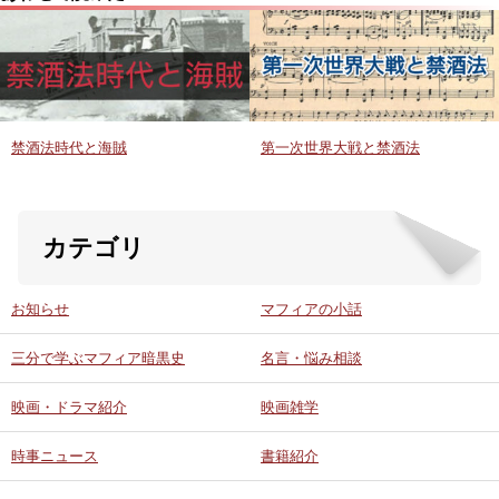
禁酒法時代と海賊
第一次世界大戦と禁酒法
カテゴリ
お知らせ
マフィアの小話
三分で学ぶマフィア暗黒史
名言・悩み相談
映画・ドラマ紹介
映画雑学
時事ニュース
書籍紹介