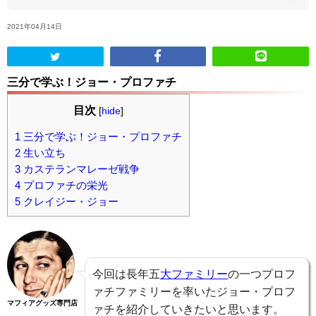
2021年04月14日
ABOUT US
当店の紹介
三分で学ぶ！ジョー・プロファチ
オンラインストア
目次
[
hide
]
1
三分で学ぶ！ジョー・プロファチ
お問い合わせ
2
生い立ち
3
カステランマレーゼ戦争
4
プロファチの栄光
5
クレイジー・ジョー
今回は長年五
大ファミリー
の一つプロフ
ァチファミリーを率いたジョー・プロフ
マフィアグッズ専門店
ァチを紹介していきたいと思います。