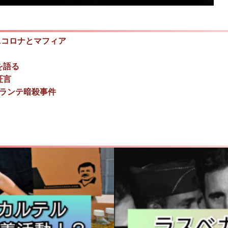
&コロナとマフィア
を語る
証言
ャランテ暗殺事件