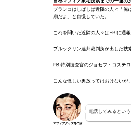
自称マフィア家宅捜索までの一連の
ブランコはしばしば近隣の人々「俺
期だよ」と自慢していた。
これを聞いた近隣の人々はFBIに通
ブルックリン連邦裁判所が出した捜
FBI特別捜査官のジョセフ・コステ
こんな怪しい男放ってはおけないが、
電話してみるという
マフィアグッズ専門店