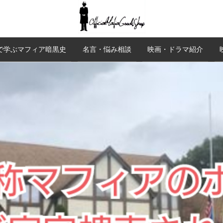
で学ぶマフィア暗黒史
名言・悩み相談
映画・ドラマ紹介