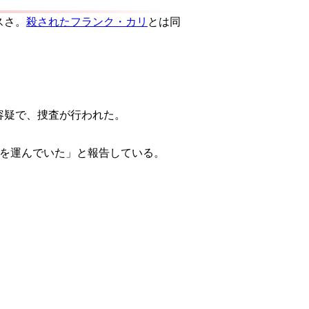
スさ。
殺されたフランク・カリ
とは同
容疑で、捜査が行われた。
金を運んでいた」と報告している。