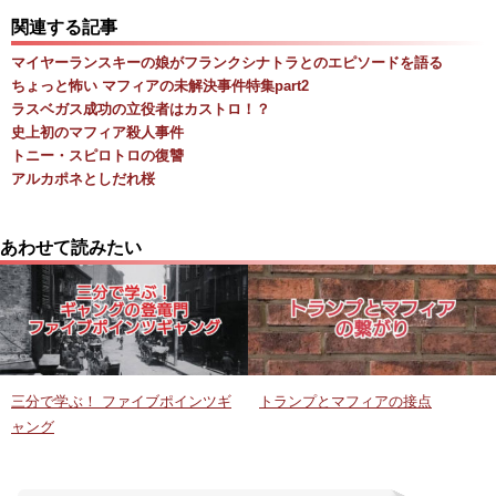
関連する記事
マイヤーランスキーの娘がフランクシナトラとのエピソードを語る
ちょっと怖い マフィアの未解決事件特集part2
ラスベガス成功の立役者はカストロ！？
史上初のマフィア殺人事件
トニー・スピロトロの復讐
アルカポネとしだれ桜
あわせて読みたい
三分で学ぶ！ ファイブポインツギ
トランプとマフィアの接点
ャング