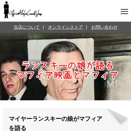
マフィアグッズ専門店について
当店について
|
オンラインストア
|
お問い合わせ
SNS
オンラインストア
お問い合わせ
Twitterはこちら @jpmeyerlanskytm
言葉のお医者さん
カテゴリ
お知らせ
マフィアの小話
三分で学ぶマフィア暗黒史
名言・悩み相談
映画・ドラマ紹介
映画雑学
マイヤーランスキーの娘がマフィア
時事ニュース
書籍紹介
を語る