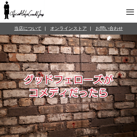
マフィアグッズ専門店について
当店について
|
オンラインストア
|
お問い合わせ
SNS
オンラインストア
お問い合わせ
Twitterはこちら @jpmeyerlanskytm
言葉のお医者さん
カテゴリ
お知らせ
マフィアの小話
三分で学ぶマフィア暗黒史
名言・悩み相談
映画・ドラマ紹介
映画雑学
時事ニュース
書籍紹介