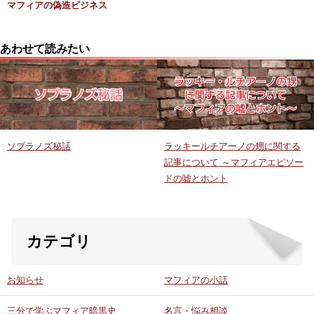
マフィアの偽造ビジネス
あわせて読みたい
ソプラノズ秘話
ラッキールチアーノの甥に関する
記事について ～マフィアエピソー
ドの嘘とホント
カテゴリ
お知らせ
マフィアの小話
三分で学ぶマフィア暗黒史
名言・悩み相談