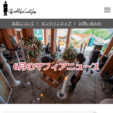
マフィアグッズ専門店について
当店について
|
オンラインストア
|
お問い合わせ
SNS
オンラインストア
お問い合わせ
Twitterはこちら @jpmeyerlanskytm
言葉のお医者さん
カテゴリ
お知らせ
マフィアの小話
三分で学ぶマフィア暗黒史
名言・悩み相談
映画・ドラマ紹介
映画雑学
時事ニュース
書籍紹介