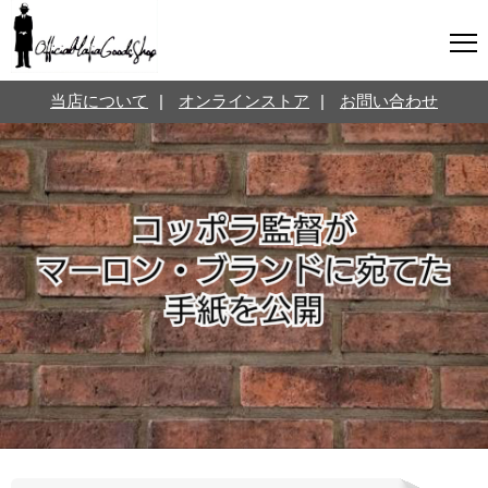
マフィアグッズ専門店について
当店について
|
オンラインストア
|
お問い合わせ
SNS
オンラインストア
お問い合わせ
Twitterはこちら @jpmeyerlanskytm
言葉のお医者さん
カテゴリ
お知らせ
マフィアの小話
三分で学ぶマフィア暗黒史
名言・悩み相談
映画・ドラマ紹介
映画雑学
時事ニュース
書籍紹介