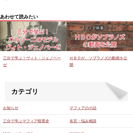
あわせて読みたい
三分で学ぶ！ヴィト・ジェノベー
ＨＢＯが、ソプラノズの動画を公
ゼ
開
カテゴリ
お知らせ
マフィアの小話
三分で学ぶマフィア暗黒史
名言・悩み相談