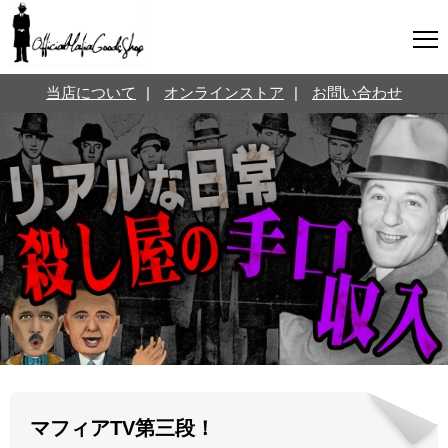
マフィアグッズ専門店について
当店について
|
オンラインストア
|
お問い合わせ
SNS
オンラインストア
お問い合わせ
Twitterはこちら @jpmeyerlanskytm
言葉のお医者さん
カテゴリ
お知らせ
マフィアの小話
三分で学ぶマフィア暗黒史
名言・悩み相談
映画・ドラマ紹介
映画雑学
マフィアTV第三段！
時事ニュース
書籍紹介