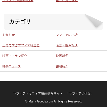
ホッファの遺体を捜索
優しいおじさん
カテゴリ
お知らせ
マフィアの小話
三分で学ぶマフィア暗黒史
名言・悩み相談
映画・ドラマ紹介
映画雑学
時事ニュース
書籍紹介
マフィア・マフィア映画情報サイト 「マフィアの世界」
© Mafia Goods.com All Rights Reserved.