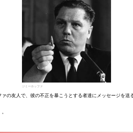
ジミーホッファ
ファの友人で、彼の不正を暴こうとする者達にメッセージを送
。。