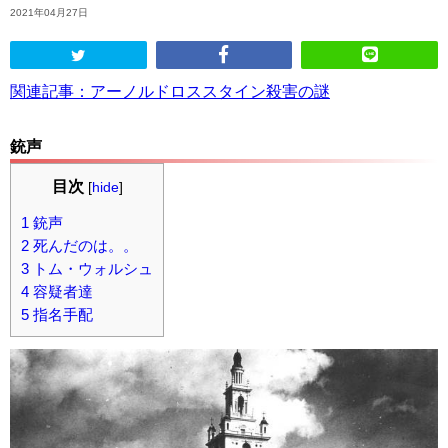
2021年04月27日
ABOUT US
関連記事：アーノルドロススタイン殺害の謎
当店の紹介
銃声
オンラインストア
目次
[
hide
]
お問い合わせ
1
銃声
2
死んだのは。。
3
トム・ウォルシュ
4
容疑者達
5
指名手配