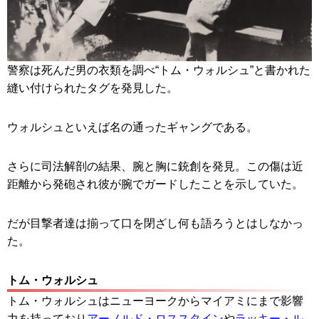
警察は死んだ男の衣類を調べ“トム・ウォルシュ”と書かれた
縫い付けられたタグを発見した。
ウォルシュといえば名の通ったギャングである。
さらに司法解剖の結果、腕と胸に銃創を発見。この傷は近
距離から発砲され彼が腕でガードしたことを示していた。
だが目撃者達は揃って口を閉ざし何も語ろうとはしなかっ
た。
トム・ウォルシュ
トム・ウォルシュはニューヨークからマイアミにまで影響
力を持っており
アーノルド・ロススタイン
や
ラッキー・ル