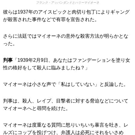
フランク・アッバンダンドとハリーマイオーネ
彼らは1937年のアイスピックと肉切り包丁によりギャング
が殺害された事件などで有罪を宣告された。
さらに法廷ではマイオーネの意外な殺害方法が明らかとな
った。
判事
「1939年2月9日、あなたはファンデーションを塗り女
性の格好をして殺人に臨みましたね？」
マイオーネは小さな声で「私はしていない」と反論した。
判事は、殺人、レイプ、目撃者に対する脅迫などについて
マイオーネへと尋問を続けた。
マイオーネは度重なる質問に怒りいちいち暴言を吐き、レ
ルズにコップを投げつけ、弁護人は必死にそれをいさめ