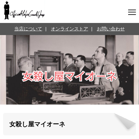
マフィアグッズ専門店について
当店について
|
オンラインストア
|
お問い合わせ
SNS
オンラインストア
お問い合わせ
Twitterはこちら @jpmeyerlanskytm
言葉のお医者さん
カテゴリ
お知らせ
マフィアの小話
三分で学ぶマフィア暗黒史
名言・悩み相談
映画・ドラマ紹介
映画雑学
女殺し屋マイオーネ
時事ニュース
書籍紹介