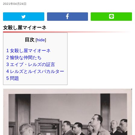
2021年04月24日
ABOUT US
女殺し屋マイオーネ
当店の紹介
目次
[
hide
]
オンラインストア
1
女殺し屋マイオーネ
2
愉快な仲間たち
お問い合わせ
3
エイブ・レルズの証言
4
レルズとルイスバカルター
5
問題