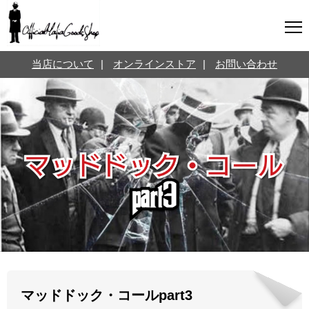
マフィアグッズ専門店について
当店について
|
オンラインストア
|
お問い合わせ
SNS
オンラインストア
お問い合わせ
Twitterはこちら @jpmeyerlanskytm
言葉のお医者さん
カテゴリ
お知らせ
マフィアの小話
三分で学ぶマフィア暗黒史
名言・悩み相談
映画・ドラマ紹介
映画雑学
マッドドック・コールpart3
時事ニュース
書籍紹介