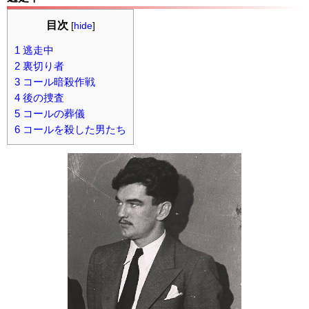
目次
[
hide
]
1
逃走中
2
裏切り者
3
コール暗殺作戦
4
後の捜査
5
コールの葬儀
6
コールを殺した男たち