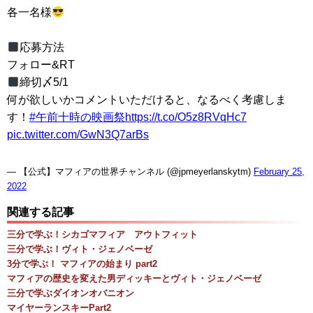
各一名様
応募方法
フォロー&RT
締切〆5/1
何が欲しいかコメントいただけると、なるべく考慮しま
す！
#午前十時の映画祭
https://t.co/O5z8RVqHc7
pic.twitter.com/GwN3Q7arBs
— 【公式】マフィアの世界チャンネル (@jpmeyerlanskytm)
February 25,
2022
関連する記事
三分で学ぶ！シカゴマフィア アウトフィット
三分で学ぶ！ヴィト・ジェノベーゼ
3分で学ぶ！ マフィアの始まり part2
マフィアの歴史を変えた男ディッキーとヴィト・ジェノベーゼ
三分で学ぶダイオンオバニオン
マイヤーランスキーPart2