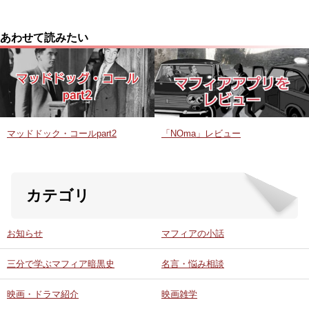
あわせて読みたい
マッドドック・コールpart2
「NOma」レビュー
カテゴリ
お知らせ
マフィアの小話
三分で学ぶマフィア暗黒史
名言・悩み相談
映画・ドラマ紹介
映画雑学