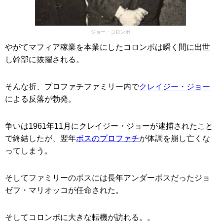
ジョー・コロンボ
やがてマフィア稼業を本業にしたコロンボは瞬く間に出世
し幹部に抜擢される。
そんな折、プロファチファミリー内で
クレイジー・ジョー
による反落が勃発。
争いは1961年11月にクレイジー・ジョーが逮捕されたこと
で終結したが、翌年
ボスのプロファチ
が体調を崩し亡くな
ってしまう。
そしてファミリーのボスには長年アンダーボスだったジョ
ゼフ・マリオッコが任命された。
そしてコロンボに大きな転機が訪れる。。