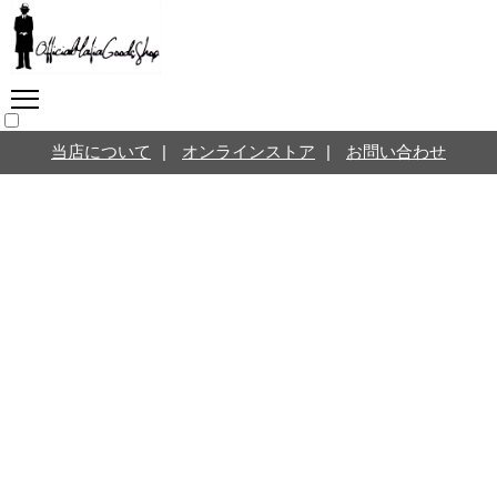
マフィアグッズ専門店につ
いて
SNS
オンラインストア
当店について
|
オンラインストア
|
お問い合わせ
お問い合わせ
Twitterはこちら @jpmeyerlanskytm
言葉のお医者さん
カテゴリ
お知らせ
マフィアの小話
三分で学ぶマフィア暗黒史
名言・悩み相談
映画・ドラマ紹介
映画雑学
時事ニュース
書籍紹介