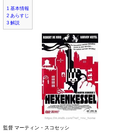
1
基本情報
2
あらすじ
3
解説
https://m.imdb.com/?ref_=nv_home
監督 マーティン・スコセッシ