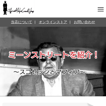
マフィアグッズ専門店について
当店について
|
オンラインストア
|
お問い合わせ
SNS
オンラインストア
お問い合わせ
Twitterはこちら @jpmeyerlanskytm
言葉のお医者さん
カテゴリ
お知らせ
マフィアの小話
三分で学ぶマフィア暗黒史
名言・悩み相談
映画・ドラマ紹介
映画雑学
時事ニュース
書籍紹介