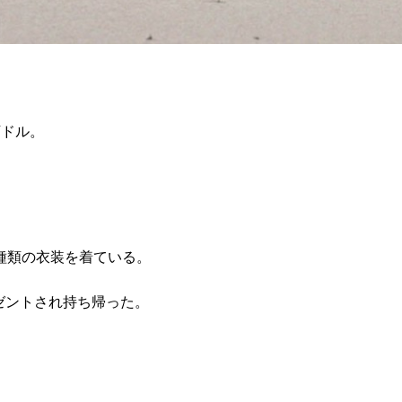
万ドル。
種類の衣装を着ている。
ゼントされ持ち帰った。