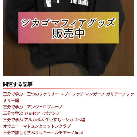
関連する記事
三分で学ぶ！三つのファミリー ～プロファチ マンガーノ ガリアーノファ
ミリー編
三分で学ぶ！アンジェロブルーノ
三分で学ぶ ジョゼフ・ボナンノ
三分で学ぶ アルカポネ 生い立ち～シカゴへ編
オウニー・マドュンとコットンクラブ
三分で詳しく学ぶラッキー・ルチアーノfinal