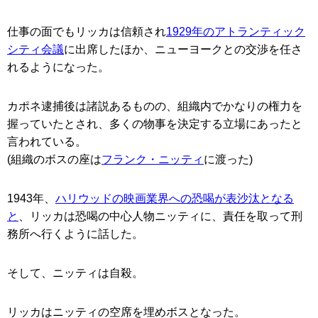
仕事の面でもリッカは信頼され
1929年のアトランティック
シティ会議
に出席したほか、ニューヨークとの交渉を任さ
れるようになった。
カポネ逮捕後は諸説あるものの、組織内でかなりの権力を
握っていたとされ、多くの物事を決定する立場にあったと
言われている。
(組織のボスの座は
フランク・ニッティ
に渡った)
1943年、
ハリウッドの映画業界への恐喝が表沙汰となる
と
、リッカは恐喝の中心人物ニッティに、責任を取って刑
務所へ行くように話した。
そして、ニッティは自殺。
リッカはニッティの空席を埋めボスとなった。