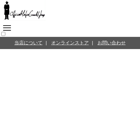
マフィアグッズ専門店につ
いて
SNS
オンラインストア
当店について
|
オンラインストア
|
お問い合わせ
お問い合わせ
Twitterはこちら @jpmeyerlanskytm
言葉のお医者さん
カテゴリ
お知らせ
マフィアの小話
三分で学ぶマフィア暗黒史
名言・悩み相談
映画・ドラマ紹介
映画雑学
時事ニュース
書籍紹介