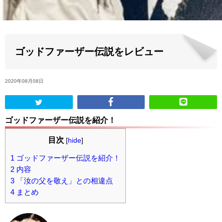
ABOUT US
当店の紹介
ゴッドファーザー伝説をレビュー
オンラインストア
2020年08月08日
お問い合わせ
ゴッドファーザー伝説を紹介！
目次
[
hide
]
1
ゴッドファーザー伝説を紹介！
2
内容
3
「汝の父を敬え」との相違点
4
まとめ