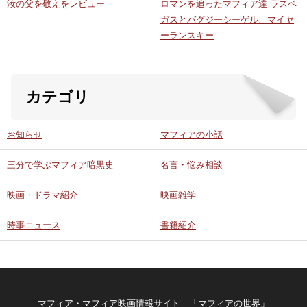
汝の父を敬えをレビュー
ロマンを追ったマフィア達 ラスベ
ガスとバグジーシーゲル、マイヤ
ーランスキー
カテゴリ
お知らせ
マフィアの小話
三分で学ぶマフィア暗黒史
名言・悩み相談
映画・ドラマ紹介
映画雑学
時事ニュース
書籍紹介
マフィア・マフィア映画情報サイト 「マフィアの世界」