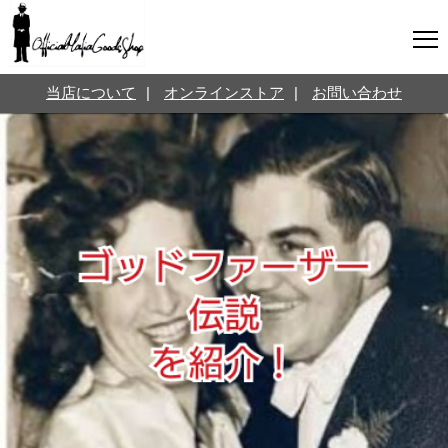
マフィアグッズ専門店について
当店について
|
オンラインストア
|
お問い合わせ
SNS
オンラインストア
お問い合わせ
Twitterはこちら @jpmeyerlanskytm
言葉のお医者さん
カテゴリ
お知らせ
マフィアの小話
三分で学ぶマフィア暗黒史
名言・悩み相談
映画・ドラマ紹介
映画雑学
時事ニュース
書籍紹介