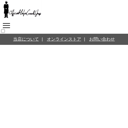
マフィアグッズ専門店につ
いて
SNS
オンラインストア
当店について
|
オンラインストア
|
お問い合わせ
お問い合わせ
Twitterはこちら @jpmeyerlanskytm
言葉のお医者さん
カテゴリ
お知らせ
マフィアの小話
三分で学ぶマフィア暗黒史
名言・悩み相談
映画・ドラマ紹介
映画雑学
時事ニュース
書籍紹介