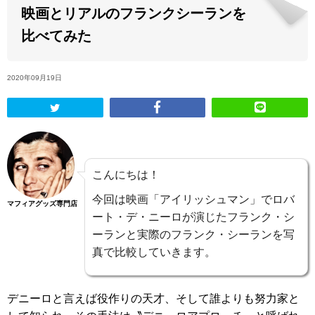
映画とリアルのフランクシーランを
ABOUT US
比べてみた
当店の紹介
2020年09月19日
オンラインストア
お問い合わせ
こんにちは！
今回は映画「アイリッシュマン」でロバ
マフィアグッズ専門店
ート・デ・ニーロが演じたフランク・シ
ーランと実際のフランク・シーランを写
真で比較していきます。
デニーロと言えば役作りの天才、そして誰よりも努力家と