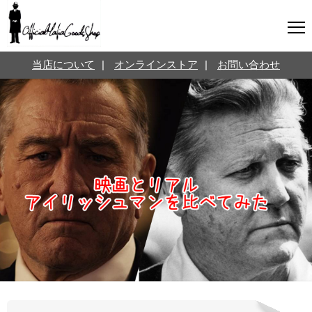
マフィアグッズ専門店について
当店について
|
オンラインストア
|
お問い合わせ
SNS
オンラインストア
お問い合わせ
Twitterはこちら @jpmeyerlanskytm
言葉のお医者さん
カテゴリ
お知らせ
マフィアの小話
三分で学ぶマフィア暗黒史
名言・悩み相談
映画・ドラマ紹介
映画雑学
時事ニュース
書籍紹介