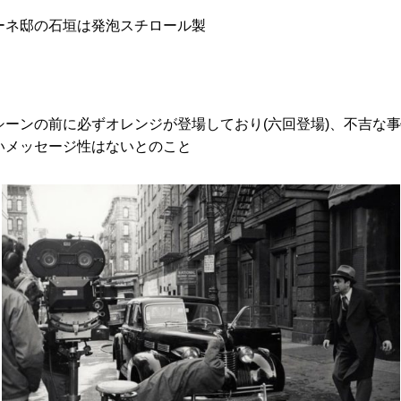
ーネ邸の石垣は発泡スチロール製
ーンの前に必ずオレンジが登場しており(六回登場)、不吉な
いメッセージ性はないとのこと