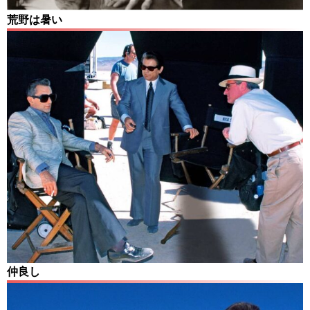
荒野は暑い
仲良し