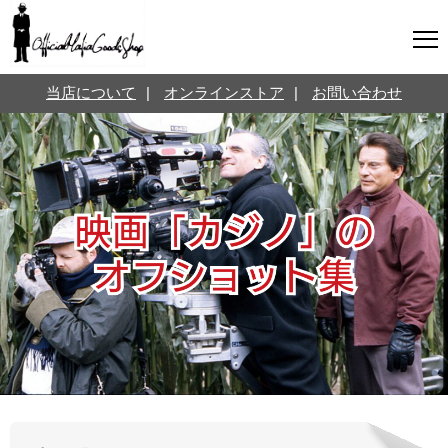
マフィアグッズ専門店について
当店について
|
オンラインストア
|
お問い合わせ
SNS
オンラインストア
お問い合わせ
Twitterはこちら @jpmeyerlanskytm
言葉のお医者さん
カテゴリ
お知らせ
マフィアの小話
三分で学ぶマフィア暗黒史
名言・悩み相談
映画・ドラマ紹介
映画雑学
時事ニュース
書籍紹介