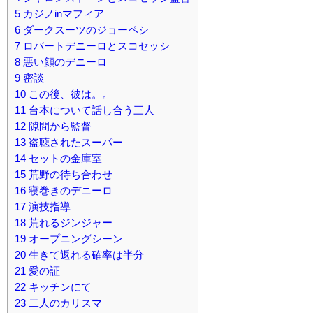
5
カジノinマフィア
6
ダークスーツのジョーペシ
7
ロバートデニーロとスコセッシ
8
悪い顔のデニーロ
9
密談
10
この後、彼は。。
11
台本について話し合う三人
12
隙間から監督
13
盗聴されたスーパー
14
セットの金庫室
15
荒野の待ち合わせ
16
寝巻きのデニーロ
17
演技指導
18
荒れるジンジャー
19
オープニングシーン
20
生きて返れる確率は半分
21
愛の証
22
キッチンにて
23
二人のカリスマ