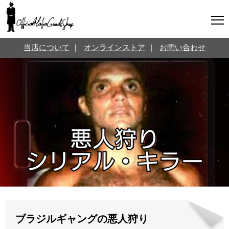
マフィアグッズ専門店について
当店について
|
オンラインストア
|
お問い合わせ
SNS
オンラインストア
お問い合わせ
Twitterはこちら @jpmeyerlanskytm
言葉のお医者さん
カテゴリ
お知らせ
マフィアの小話
三分で学ぶマフィア暗黒史
名言・悩み相談
映画・ドラマ紹介
映画雑学
ブラジルギャングの悪人狩り
時事ニュース
書籍紹介