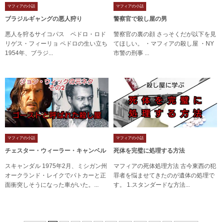
マフィアの小話
マフィアの小話
ブラジルギャングの悪人狩り
警察官で殺し屋の男
悪人を狩るサイコパス ペドロ・ロド
警察官の裏の顔 さっそくだが以下を見
リゲス・フィーリョ ペドロの生い立ち
てほしい。 ・マフィアの殺し屋 ・NY
1954年、ブラジ...
市警の刑事 ...
マフィアの小話
マフィアの小話
チェスター・ウィーラー・キャンベル
死体を完璧に処理する方法
スキャンダル 1975年2月、ミシガン州
マフィアの死体処理方法 古今東西の犯
オークランド・レイクでパトカーと正
罪者を悩ませてきたのが遺体の処理で
面衝突しそうになった車がいた。...
す。 1.スタンダードな方法...