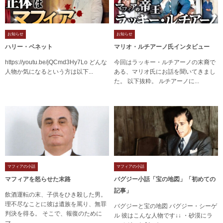
ABOUT US
お知らせ
お知らせ
ハリー・ベネット
マリオ・ルチアーノ氏インタビュー
当店の紹介
https://youtu.be/jQCmd3Hy7Lo どんな
今回はラッキー・ルチアーノの末裔で
人物か気になるという方は以下...
ある、マリオ氏にお話を聞いてきまし
オンラインストア
た。 以下抜粋。 ルチアーノに...
お問い合わせ
マフィアの小話
マフィアの小話
マフィアを怒らせた末路
バグジー小話「宝の地図」「初めての
記事」
飲酒運転の末、子供をひき殺した男。
理不尽なことに彼は遺族を罵り、無罪
バグジーと宝の地図 バグジー・シーゲ
判決を得る。 そこで、報復のために
ル 彼はこんな人物です↓↓ ・砂漠にラ