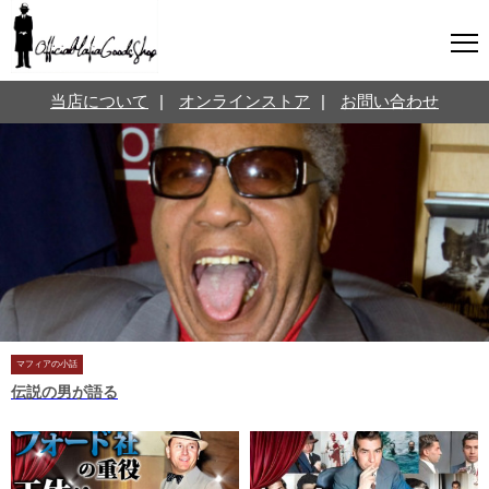
マフィアグッズ専門店について
当店について
|
オンラインストア
|
お問い合わせ
SNS
オンラインストア
お問い合わせ
Twitterはこちら @jpmeyerlanskytm
言葉のお医者さん
カテゴリ
お知らせ
マフィアの小話
三分で学ぶマフィア暗黒史
名言・悩み相談
マフィアの小話
伝説の男が語る
映画・ドラマ紹介
映画雑学
時事ニュース
書籍紹介