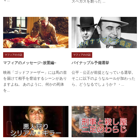
マ...
スベガスを創った ...
マフィアの小話
マフィアの小話
マフィアのメッセージ~放置編~
パイナップル予備選挙
映画「ゴッドファーザー」には馬の首
公平・公正が前提となっている選挙。
を届けて相手を脅迫するシーンがあり
そこに以下のようなルールが加わった
ますよね。 あのように、何かの死体
ら、どうなるでしょうか？ ・...
を...