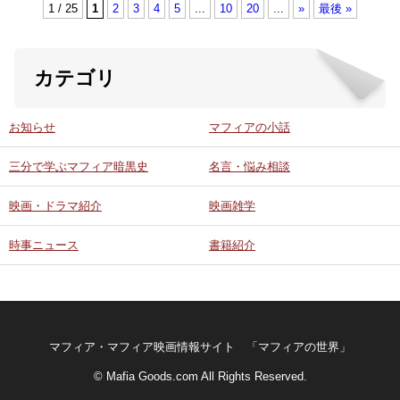
1 / 25
1
2
3
4
5
...
10
20
...
»
最後 »
カテゴリ
お知らせ
マフィアの小話
三分で学ぶマフィア暗黒史
名言・悩み相談
映画・ドラマ紹介
映画雑学
時事ニュース
書籍紹介
マフィア・マフィア映画情報サイト 「マフィアの世界」
© Mafia Goods.com All Rights Reserved.