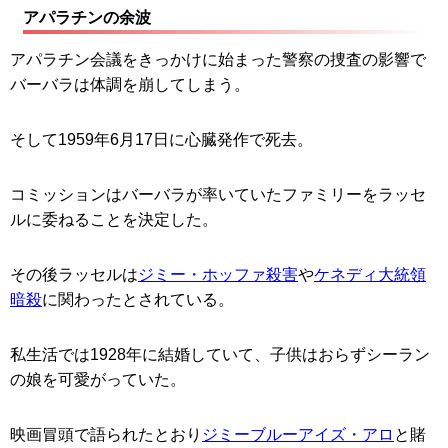
アパラチンの余波
アパラチン会議をきっかけに始まった警察の捜査の影響で
バーバラは体調を崩してしまう。
そして1959年6月17日に心臓発作で死去。
コミッションはバーバラが率いていたファミリーをラッセ
ルに委ねることを決定した。
その後ラッセルは
ジミー・ホッファ殺害
や
ケネディ大統領
暗殺
に関わったとされている。
私生活では1928年に結婚していて、子供はおらずシーラン
の娘を可愛がっていた。
映画冒頭で語られたとおり
ジミーブルーアイズ・アロ
と賭