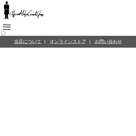
マフィアグッズ専門店につ
いて
SNS
オンラインストア
当店について
|
オンラインストア
|
お問い合わせ
お問い合わせ
Twitterはこちら @jpmeyerlanskytm
言葉のお医者さん
カテゴリ
お知らせ
マフィアの小話
三分で学ぶマフィア暗黒史
名言・悩み相談
映画・ドラマ紹介
映画雑学
時事ニュース
書籍紹介