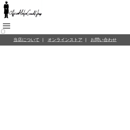
マフィアグッズ専門店につ
いて
SNS
オンラインストア
当店について
|
オンラインストア
|
お問い合わせ
お問い合わせ
Twitterはこちら @jpmeyerlanskytm
言葉のお医者さん
カテゴリ
お知らせ
マフィアの小話
三分で学ぶマフィア暗黒史
名言・悩み相談
映画・ドラマ紹介
映画雑学
時事ニュース
書籍紹介