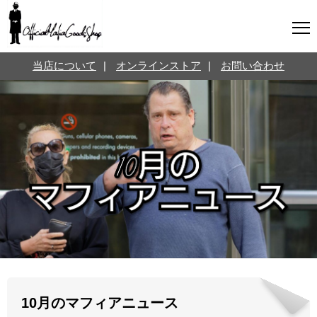
マフィアグッズ専門店について
当店について
|
オンラインストア
|
お問い合わせ
SNS
オンラインストア
お問い合わせ
Twitterはこちら @jpmeyerlanskytm
言葉のお医者さん
カテゴリ
お知らせ
マフィアの小話
三分で学ぶマフィア暗黒史
名言・悩み相談
映画・ドラマ紹介
映画雑学
10月のマフィアニュース
時事ニュース
書籍紹介