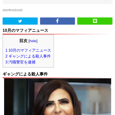
2022年10月10日
ABOUT US
当店の紹介
10月のマフィアニュース
オンラインストア
目次
[
hide
]
1
10月のマフィアニュース
お問い合わせ
2
ギャングによる殺人事件
3
汚職警官を逮捕
ギャングによる殺人事件