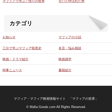
マフィアで学ぶ！悟りの世界
セバと呼ばれた男
カテゴリ
お知らせ
マフィアの小話
三分で学ぶマフィア暗黒史
名言・悩み相談
映画・ドラマ紹介
映画雑学
時事ニュース
書籍紹介
マフィア・マフィア映画情報サイト 「マフィアの世界」
© Mafia Goods.com All Rights Reserved.