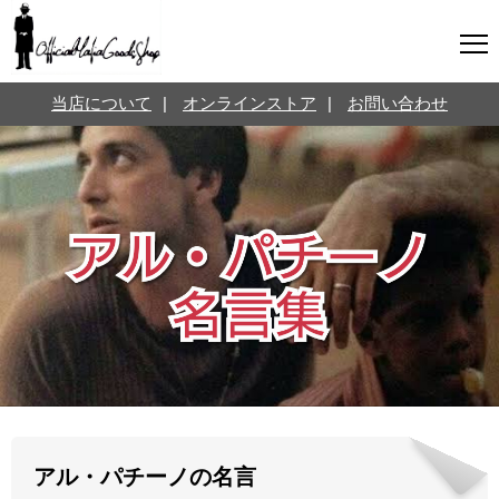
マフィアグッズ専門店について
当店について
|
オンラインストア
|
お問い合わせ
SNS
オンラインストア
お問い合わせ
Twitterはこちら @jpmeyerlanskytm
言葉のお医者さん
カテゴリ
お知らせ
マフィアの小話
三分で学ぶマフィア暗黒史
名言・悩み相談
映画・ドラマ紹介
映画雑学
アル・パチーノの名言
時事ニュース
書籍紹介