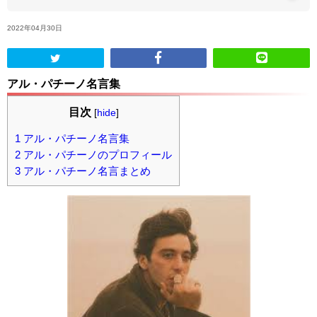
2022年04月30日
ABOUT US
当店の紹介
アル・パチーノ名言集
オンラインストア
目次
[
hide
]
1
アル・パチーノ名言集
お問い合わせ
2
アル・パチーノのプロフィール
3
アル・パチーノ名言まとめ