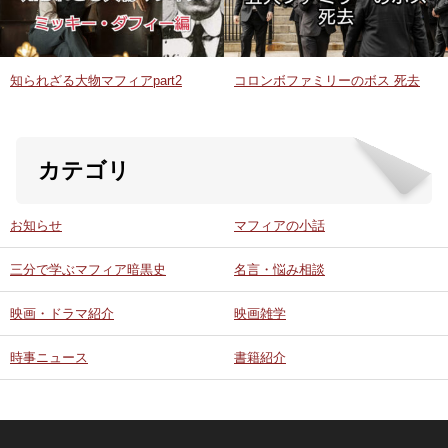
知られざる大物マフィアpart2
コロンボファミリーのボス 死去
カテゴリ
お知らせ
マフィアの小話
三分で学ぶマフィア暗黒史
名言・悩み相談
映画・ドラマ紹介
映画雑学
時事ニュース
書籍紹介