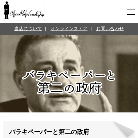
マフィアグッズ専門店について
当店について
|
オンラインストア
|
お問い合わせ
SNS
オンラインストア
お問い合わせ
Twitterはこちら @jpmeyerlanskytm
言葉のお医者さん
カテゴリ
お知らせ
マフィアの小話
三分で学ぶマフィア暗黒史
名言・悩み相談
映画・ドラマ紹介
映画雑学
バラキペーパーと第二の政府
時事ニュース
書籍紹介