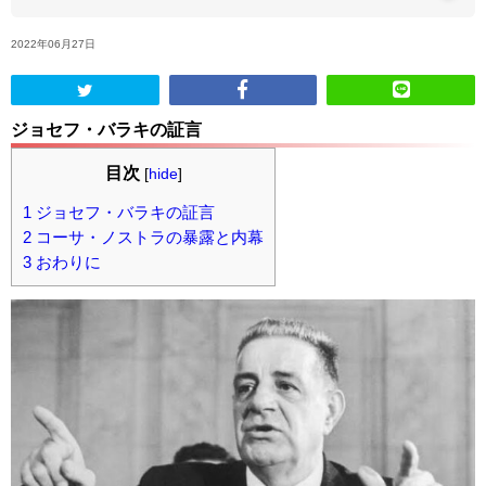
2022年06月27日
ABOUT US
当店の紹介
ジョセフ・バラキの証言
オンラインストア
目次
[
hide
]
1
ジョセフ・バラキの証言
お問い合わせ
2
コーサ・ノストラの暴露と内幕
3
おわりに