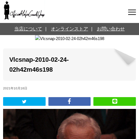
マフィアグッズ専門店について
当店について
|
オンラインストア
|
お問い合わせ
SNS
オンラインストア
お問い合わせ
Twitterはこちら @jpmeyerlanskytm
言葉のお医者さん
Vlcsnap-2010-02-24-
カテゴリ
02h42m46s198
お知らせ
マフィアの小話
2021年10月16日
三分で学ぶマフィア暗黒史
名言・悩み相談
映画・ドラマ紹介
映画雑学
時事ニュース
書籍紹介