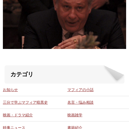
ABOUT US
当店の紹介
オンラインストア
お問い合わせ
カテゴリ
お知らせ
マフィアの小話
三分で学ぶマフィア暗黒史
名言・悩み相談
映画・ドラマ紹介
映画雑学
時事ニュース
書籍紹介