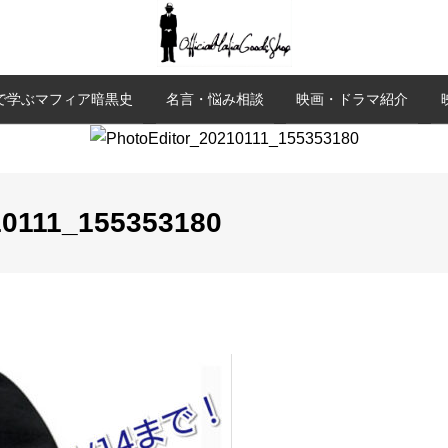
で学ぶマフィア暗黒史
名言・悩み相談
映画・ドラマ紹介
10111_155353180