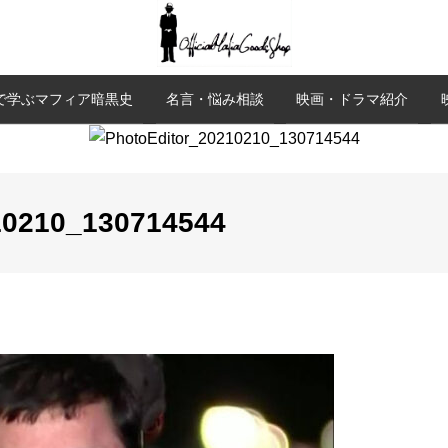
で学ぶマフィア暗黒史
名言・悩み相談
映画・ドラマ紹介
10210_130714544