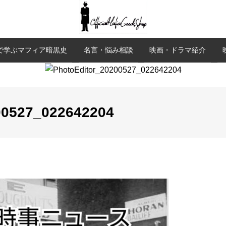
で学ぶマフィア暗黒史
名言・悩み相談
映画・ドラマ紹介
00527_022642204