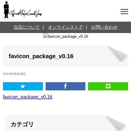
マフィアグッズ専門店について
当店について
|
オンラインストア
|
お問い合わせ
SNS
オンラインストア
お問い合わせ
Twitterはこちら @jpmeyerlanskytm
言葉のお医者さん
favicon_package_v0.16
カテゴリ
2021年05月28日
お知らせ
マフィアの小話
三分で学ぶマフィア暗黒史
名言・悩み相談
favicon_package_v0.16
映画・ドラマ紹介
映画雑学
カテゴリ
時事ニュース
書籍紹介