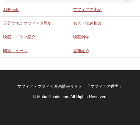
お知らせ
マフィアの小話
ABOUT US
三分で学ぶマフィア暗黒史
名言・悩み相談
当店の紹介
映画・ドラマ紹介
映画雑学
オンラインストア
時事ニュース
書籍紹介
お問い合わせ
マフィア・マフィア映画情報サイト 「マフィアの世界」
© Mafia Goods.com All Rights Reserved.