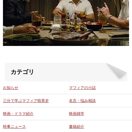
ABOUT US
当店の紹介
オンラインストア
お問い合わせ
カテゴリ
お知らせ
マフィアの小話
三分で学ぶマフィア暗黒史
名言・悩み相談
映画・ドラマ紹介
映画雑学
時事ニュース
書籍紹介