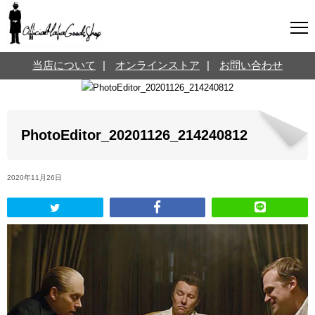
マフィアグッズ専門店について
当店について
|
オンラインストア
|
お問い合わせ
SNS
オンラインストア
お問い合わせ
Twitterはこちら @jpmeyerlanskytm
言葉のお医者さん
PhotoEditor_20201126_214240812
カテゴリ
2020年11月26日
お知らせ
マフィアの小話
三分で学ぶマフィア暗黒史
名言・悩み相談
映画・ドラマ紹介
映画雑学
時事ニュース
書籍紹介