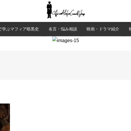
で学ぶマフィア暗黒史
名言・悩み相談
映画・ドラマ紹介