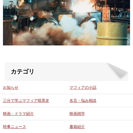
ABOUT US
当店の紹介
オンラインストア
お問い合わせ
カテゴリ
お知らせ
マフィアの小話
三分で学ぶマフィア暗黒史
名言・悩み相談
映画・ドラマ紹介
映画雑学
時事ニュース
書籍紹介