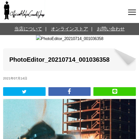
マフィアグッズ専門店について
当店について
|
オンラインストア
|
お問い合わせ
SNS
オンラインストア
お問い合わせ
Twitterはこちら @jpmeyerlanskytm
言葉のお医者さん
PhotoEditor_20210714_001036358
カテゴリ
2021年07月14日
お知らせ
マフィアの小話
三分で学ぶマフィア暗黒史
名言・悩み相談
映画・ドラマ紹介
映画雑学
時事ニュース
書籍紹介