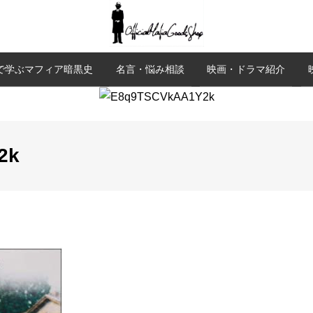
で学ぶマフィア暗黒史
名言・悩み相談
映画・ドラマ紹介
2k